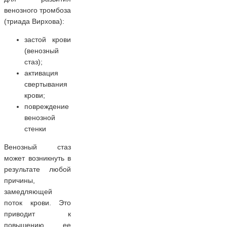
венозного тромбоза
(триада Вирхова):
застой крови
(венозный
стаз);
активация
свертывания
крови;
повреждение
венозной
стенки
Венозный стаз
может возникнуть в
результате любой
причины,
замедляющей
поток крови. Это
приводит к
повышению ее