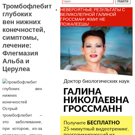
Тромбофлебит
НЕВЕРОЯТНЫЕ РЕЗУЛЬТАТЫ С
глубоких
ВЕЛИКОЛЕПНОЙ ГАЛИНОЙ
ГРОССМАН! ЖМИ! НЕ
вен нижних
ПОЖАЛЕЕШЬ!
конечностей,
симптомы,
лечение:
Флегмазия
Альба и
Церулеа
Острый
тромбофлебит –
это заболевание,
при котором, из-за
воспаления стенки