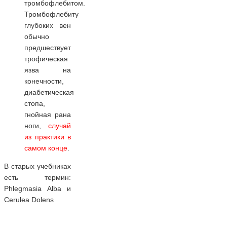
тромбофлебитом.
Тромбофлебиту
глубоких вен
обычно
предшествует
трофическая
язва на
конечности,
диабетическая
стопа,
гнойная рана
ноги,
случай
из практики в
самом конце
.
В старых учебниках
есть термин:
Phlegmasia Alba и
Cerulea Dolens