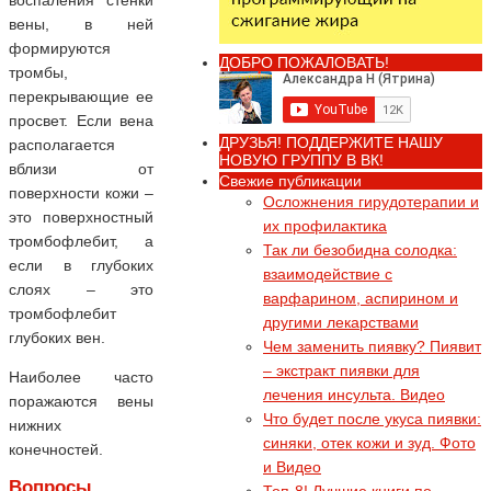
вены, в ней
формируются
ДОБРО ПОЖАЛОВАТЬ!
тромбы,
перекрывающие ее
просвет. Если вена
ДРУЗЬЯ! ПОДДЕРЖИТЕ НАШУ
располагается
НОВУЮ ГРУППУ В ВК!
вблизи от
Свежие публикации
поверхности кожи –
Осложнения гирудотерапии и
это поверхностный
их профилактика
тромбофлебит, а
Так ли безобидна солодка:
если в глубоких
взаимодействие с
слоях – это
варфарином, аспирином и
тромбофлебит
другими лекарствами
глубоких вен.
Чем заменить пиявку? Пиявит
– экстракт пиявки для
Наиболее часто
лечения инсульта. Видео
поражаются вены
Что будет после укуса пиявки:
нижних
синяки, отек кожи и зуд. Фото
конечностей.
и Видео
Вопросы