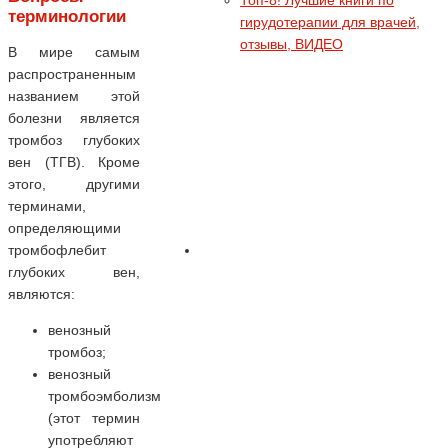
Топ-8! Лучшие книги по
терминологии
гирудотерапии для врачей,
отзывы, ВИДЕО
В мире самым
распространенным
названием этой
болезни является
тромбоз глубоких
вен (ТГВ). Кроме
этого, другими
терминами,
определяющими
тромбофлебит
глубоких вен,
являются:
венозный
тромбоз;
венозный
тромбоэмболизм
(этот термин
употребляют