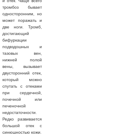
и отек. Чаще всего
тромбоз бывает
односторонним, но
может поражать и
две ноги. Тромб,
достигающий
бифуркации
подвздошных и
тазовых вен,
нижней полой
вены, вызывает
двусторонний отек,
который можно
спутать с отеками
при сердечной,
почечной или
печеночной
недостаточности.
Редко развивается
большой отек с
синюшностью кожи.