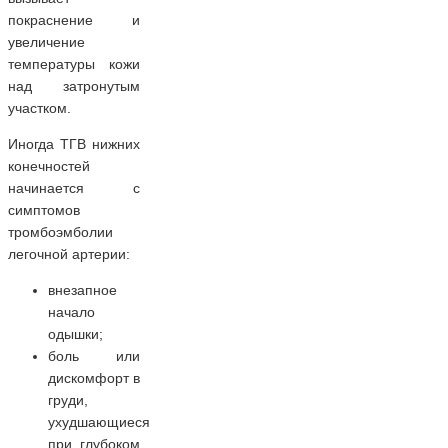
покраснение и
увеличение
температуры кожи
над затронутым
участком.
Иногда ТГВ нижних
конечностей
начинается с
симптомов
тромбоэмболии
легочной артерии:
внезапное
начало
одышки;
боль или
дискомфорт в
груди,
ухудшающиеся
при глубоком