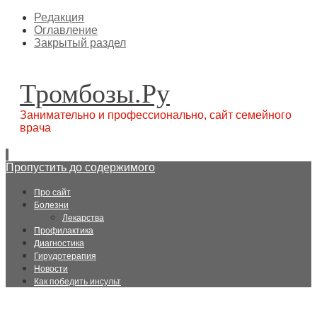
Редакция
Оглавление
Закрытый раздел
Тромбозы.Ру
Занимательно и профессионально, сайт семейного
врача
Пропустить до содержимого
Про сайт
Болезни
Лекарства
Профилактика
Диагностика
Гирудотерапия
Новости
Как победить инсульт