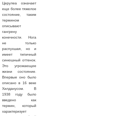
Церулеа означает
еще более тяжелое
состояние, таким
термином
описывают
гангрену
конечности. Нога
не только
распухшая, но и
имеет типичный
синюшный оттенок.
Это угрожающее
жизни состояние.
Впервые оно было
описано в 16 веке
Хилданусом. В
1938 году было
введено как
термин, который
характеризует