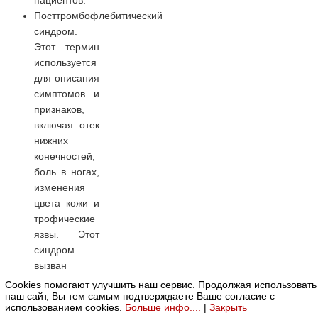
Посттромбофлебитический
синдром.
Этот термин
используется
для описания
симптомов и
признаков,
включая отек
нижних
конечностей,
боль в ногах,
изменения
цвета кожи и
трофические
язвы. Этот
синдром
вызван
повреждением
Cookies помогают улучшить наш сервис. Продолжая использовать
наш сайт, Вы тем самым подтверждаете Ваше согласие с
вен, которое
использованием cookies.
Больше инфо....
|
Закрыть
уменьшает