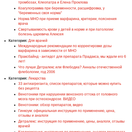
тромбозах, Клеопатра и Елена Проклова
Коагулограмма при беременности, расшифровка, у
"беременных своя норма"
Норма МНО при приеме варфарина, критерии, пояснения
врача
Свертываемость крови у детей в норме и при патологии:
болезнь царевича Алексея
Категория:
Для врачей
Международные рекомендации по корректировке дозы
варфарина в зависимости от МНО
Праксбайнд - антидот для препарата Прадакса, мы ждали его 6
лет!
Что лучше Детралекс или Флебодиа? Анналы отечественной
флебологии, год 2006
Категория:
Лекарства
33 антиагреганта, список препаратов, которые можно купить
без рецепта
Венотоники при нарушении венозного оттока от головного
мозга при остеохондрозе. ВИДЕО
Венотоники: обзор препаратов, видео
Гинкоум: официальная инструкция по применению, цена,
отзывы и аналоги
Детралекс: инструкция по применению, цены, аналоги, отзывы
врачей