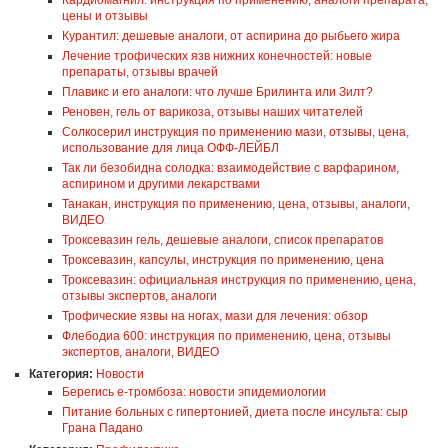
Кардиомагнил: инструкция по применению, аналоги препарата,
цены и отзывы
Курантил: дешевые аналоги, от аспирина до рыбьего жира
Лечение трофических язв нижних конечностей: новые
препараты, отзывы врачей
Плавикс и его аналоги: что лучше Брилинта или Зилт?
Реновен, гель от варикоза, отзывы наших читателей
Солкосерил инструкция по применению мази, отзывы, цена,
использование для лица ОФФ-ЛЕЙБЛ
Так ли безобидна солодка: взаимодействие с варфарином,
аспирином и другими лекарствами
Танакан, инструкция по применению, цена, отзывы, аналоги,
ВИДЕО
Троксевазин гель, дешевые аналоги, список препаратов
Троксевазин, капсулы, инструкция по применению, цена
Троксевазин: официальная инструкция по применению, цена,
отзывы экспертов, аналоги
Трофические язвы на ногах, мази для лечения: обзор
Флебодиа 600: инструкция по применению, цена, отзывы
экспертов, аналоги, ВИДЕО
Категория:
Новости
Берегись е-тромбоза: новости эпидемиологии
Питание больных с гипертонией, диета после инсульта: сыр
Грана Падано