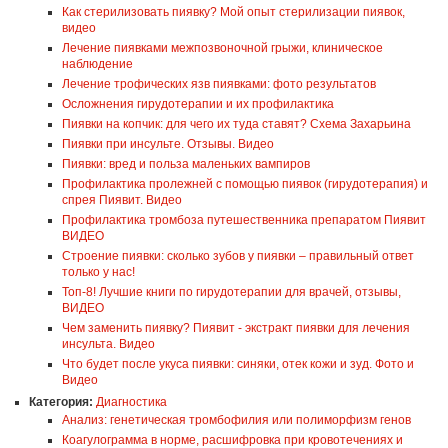
Как стерилизовать пиявку? Мой опыт стерилизации пиявок,
видео
Лечение пиявками межпозвоночной грыжи, клиническое
наблюдение
Лечение трофических язв пиявками: фото результатов
Осложнения гирудотерапии и их профилактика
Пиявки на копчик: для чего их туда ставят? Схема Захарьина
Пиявки при инсульте. Отзывы. Видео
Пиявки: вред и польза маленьких вампиров
Профилактика пролежней с помощью пиявок (гирудотерапия) и
спрея Пиявит. Видео
Профилактика тромбоза путешественника препаратом Пиявит
ВИДЕО
Строение пиявки: сколько зубов у пиявки – правильный ответ
только у нас!
Топ-8! Лучшие книги по гирудотерапии для врачей, отзывы,
ВИДЕО
Чем заменить пиявку? Пиявит - экстракт пиявки для лечения
инсульта. Видео
Что будет после укуса пиявки: синяки, отек кожи и зуд. Фото и
Видео
Категория:
Диагностика
Анализ: генетическая тромбофилия или полиморфизм генов
Коагулограмма в норме, расшифровка при кровотечениях и