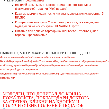
Категория:
Профилактика
Василий Васильевич Чирков - приват доцент кафедры
факультетской терапии (Мой прадед)
Как я выкормила маму после инсульта, диета, меню, рецепты, 5
ВИДЕО
Компрессионные чулки 2 класс компрессии для женщин, что
будет, если не носить чулки: ПЕЧАЛЬКА, фото
Питание при приеме варфарина, шаг влево – тромбоз, шаг
вправо – кровотечение
НАШЛИ ТО, ЧТО ИСКАЛИ? ПОСМОТРИТЕ ЕЩЕ ЗДЕСЬ!
Лечение пиявками
Тромбоз
Венотоники
Трофические язвы
Гинкго
Билоба
Варфарин
Тромбофлебит
Троксевазин
Инсульт
Свертываемость
Детралекс
Аспирин
От
ног
Клопидогрел
Мазь
Варикоз
Тромбофилия
Беременность
Питание
Диета
Флебодиа
600
Сахарный диабет
Народные
средства
Гипертония
Солкосерил
Солодка
Капилляры
Дети
Прадакса
Рак
МНО
Судороги
ног
Курантил
МОЛОДЕЦ, ЧТО ДОЧИТАЛ ДО КОНЦА!
ПОЖАЛУЙСТА, ПОБЛАГОДАРИ ДОКТОРА
ЗА СТАТЬЮ, КЛИКНИ НА КНОПКУ И
ПОЛУЧИ ОЧЕНЬ ПОЛЕЗНЫЙ ПОДАРОК