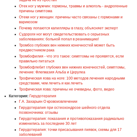
задача не из простых
Отек ног у мужчин: гормоны, травмы и алкоголь - андрогенные
причины симптома
Отеки ног у женщин: причины часто связаны с гормонами и
варикозом
Почему лопаются капилляры в глазу, объясняет эксперт
Судороги ног могут свидетельствовать о серьезных
заболеваниях: больной попал в реанимацию!
Тромбоз глубоких вен нижних конечностей может быть
предвестником рака
Тромбофилия - что это такое: симптомы не проявятся, если
правильно питаться
Тромбофлебит глубоких вен нижних конечностей, симптомы,
лечение: Флегмазия Альба и Церулеа
Трофическая язва на ноге: 100 методов лечения народными
средствами, чем лечить и как лечить
Трофическая язва: причины не очевидны, фото, видео
Категория:
Гирудотерапия
Г.А. Захарьин О кровоизвлечении
Гирудотерапия при остеохондрозе шейного отдела
позвоночника: отзывы
Гирудотерапия: показания и противопоказания радикально
изменились за последние 30 лет
Гирудотерапия: точки присасывания пиявок, схемы для 17
заболеваний